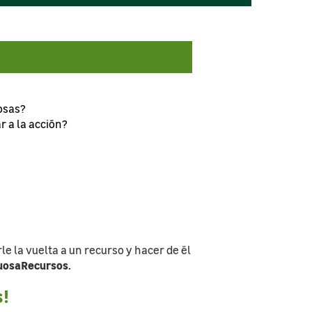
osas?
 a la acción?
e la vuelta a un recurso y hacer de él
uosaRecursos.
s!