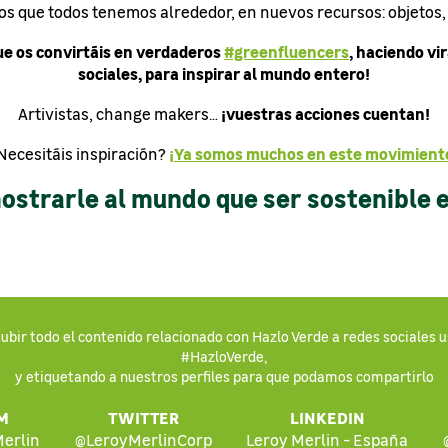
esos que todos tenemos alrededor, en nuevos recursos: objetos, 
e os convirtáis en verdaderos
#greenfluencers
, haciendo vi
sociales, para inspirar al mundo entero!
¡vuestras acciones cuentan!
Artivistas, change makers…
¡Ya somos muchos en este movimient
Necesitáis inspiración?
strarle al mundo que ser sostenible e
bir todo el contenido relacionado con Hazlo Verde a redes sociales 
#HazloVerde,
y etiquetando a nuestros perfiles para que podamos compartirlo
M
TWITTER
LINKEDIN
erlin
@LeroyMerlinCorp
Leroy Merlin - España